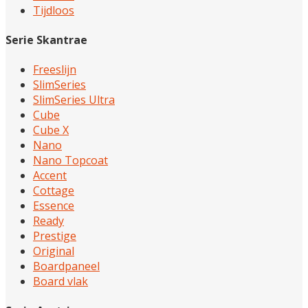
Tijdloos
Serie Skantrae
Freeslijn
SlimSeries
SlimSeries Ultra
Cube
Cube X
Nano
Nano Topcoat
Accent
Cottage
Essence
Ready
Prestige
Original
Boardpaneel
Board vlak