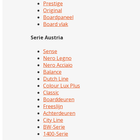
Prestige
Original
Boardpaneel
Board vlak
Serie Austria
Sense
Nero Legno
Nero Acciaio
Balance
Dutch Line
Colour Lux Plus
Classic
Boarddeuren
Freeslijn
Achterdeuren
City Line
BW-Serie
1400-Serie