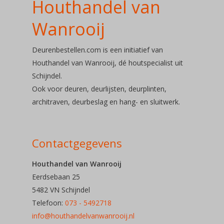
Houthandel van
Over ons
Wanrooij
Soorten deu
Deurenbestellen.com is een initiatief van
Houthandel van Wanrooij, dé houtspecialist uit
Deuren
Schijndel.
Ook voor deuren, deurlijsten, deurplinten,
Deurbeslag
architraven, deurbeslag en hang- en sluitwerk.
Telefoon: 073 – 54 92
Contactgegevens
E-mail:
Houthandel van Wanrooij
Eerdsebaan 25
info@houthandelvanwa
5482 VN Schijndel
Telefoon:
073 - 5492718
info@houthandelvanwanrooij.nl