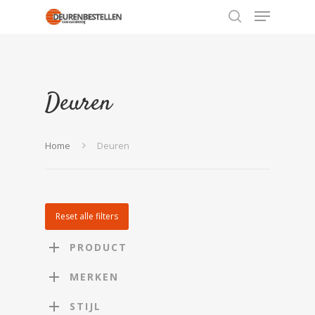
Hit enter to search or ESC to close
Deuren
Home
Deuren
Reset alle filters
PRODUCT
MERKEN
STIJL