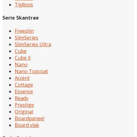
Tijdloos
Serie Skantrae
Freeslijn
SlimSeries
SlimSeries Ultra
Cube
Cube X
Nano
Nano Topcoat
Accent
Cottage
Essence
Ready
Prestige
Original
Boardpaneel
Board vlak