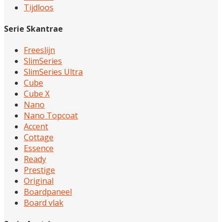
Tijdloos
Serie Skantrae
Freeslijn
SlimSeries
SlimSeries Ultra
Cube
Cube X
Nano
Nano Topcoat
Accent
Cottage
Essence
Ready
Prestige
Original
Boardpaneel
Board vlak