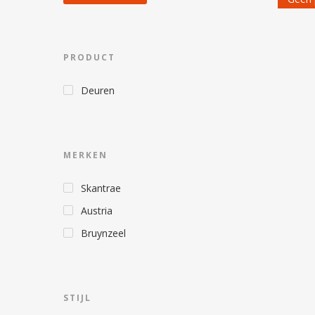
PRODUCT
Deuren
MERKEN
Hit enter to search or ESC to close
Skantrae
Austria
Bruynzeel
STIJL