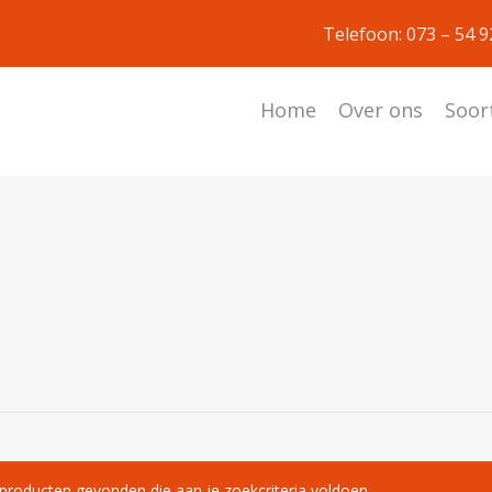
Telefoon: 073 – 54 
Home
Over ons
Soor
producten gevonden die aan je zoekcriteria voldoen.