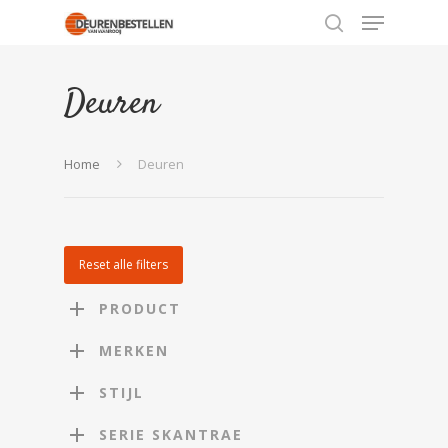
Deuren
Hit enter to search or ESC to close
Home
Deuren
Reset alle filters
PRODUCT
MERKEN
STIJL
SERIE SKANTRAE