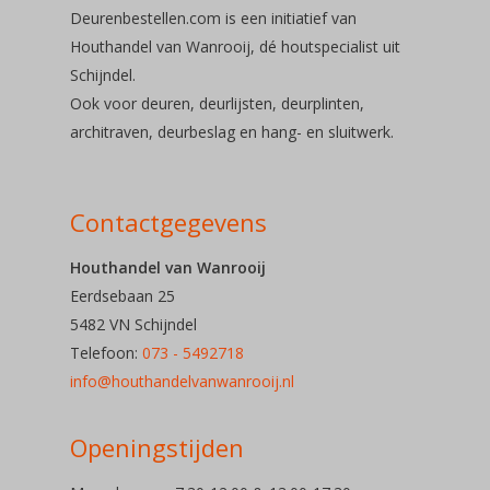
Deurenbestellen.com is een initiatief van
Soorten deu
Houthandel van Wanrooij, dé houtspecialist uit
Schijndel.
Ook voor deuren, deurlijsten, deurplinten,
Deuren
architraven, deurbeslag en hang- en sluitwerk.
Deurbeslag
Contactgegevens
Telefoon: 073 – 54 92
Houthandel van Wanrooij
Eerdsebaan 25
E-mail:
5482 VN Schijndel
Telefoon:
073 - 5492718
info@houthandelvanwa
info@houthandelvanwanrooij.nl
Openingstijden