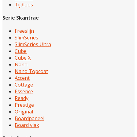
Tijdloos
Serie Skantrae
Freeslijn
SlimSeries
SlimSeries Ultra
Cube
Cube X
Nano
Nano Topcoat
Accent
Cottage
Essence
Ready
Prestige
Original
Boardpaneel
Board vlak