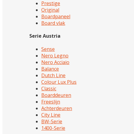
Prestige
Original
Boardpaneel
Board vlak
Serie Austria
Sense
Nero Legno
Nero Acciaio
Balance
Dutch Line
Colour Lux Plus
Classic
Boarddeuren
Freeslijn
Achterdeuren
City Line
BW-Serie
1400-Serie