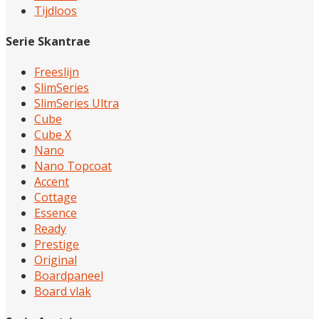
Tijdloos
Serie Skantrae
Freeslijn
SlimSeries
SlimSeries Ultra
Cube
Cube X
Nano
Nano Topcoat
Accent
Cottage
Essence
Ready
Prestige
Original
Boardpaneel
Board vlak