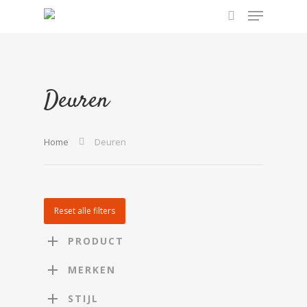
Hit enter to search or ESC to close
Deuren
Home
Deuren
Reset alle filters
PRODUCT
MERKEN
STIJL