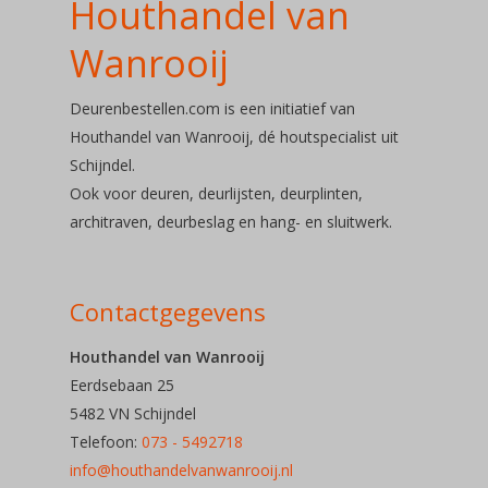
Houthandel van
Over ons
Wanrooij
Soorten deu
Deurenbestellen.com is een initiatief van
Houthandel van Wanrooij, dé houtspecialist uit
Deuren
Schijndel.
Ook voor deuren, deurlijsten, deurplinten,
Deurbeslag
architraven, deurbeslag en hang- en sluitwerk.
Telefoon: 073 – 54 92
Contactgegevens
E-mail:
Houthandel van Wanrooij
Eerdsebaan 25
info@houthandelvanwa
5482 VN Schijndel
Telefoon:
073 - 5492718
info@houthandelvanwanrooij.nl