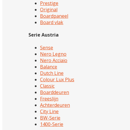
Prestige
Original
Boardpaneel
Board vlak
Serie Austria
Sense
Nero Legno
Nero Acciaio
Balance
Dutch Line
Colour Lux Plus
Classic
Boarddeuren
Freeslijn
Achterdeuren
City Line
BW-Serie
1400-Serie