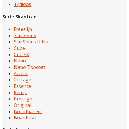
Tijdloos
Serie Skantrae
Freeslijn
SlimSeries
SlimSeries Ultra
Cube
Cube X
Nano
Nano Topcoat
Accent
Cottage
Essence
Ready
Prestige
Original
Boardpaneel
Board vlak