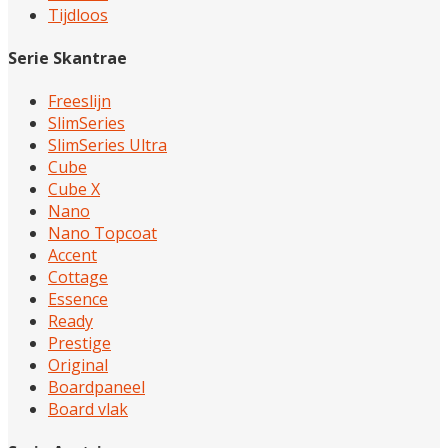
Tijdloos
Serie Skantrae
Freeslijn
SlimSeries
SlimSeries Ultra
Cube
Cube X
Nano
Nano Topcoat
Accent
Cottage
Essence
Ready
Prestige
Original
Boardpaneel
Board vlak