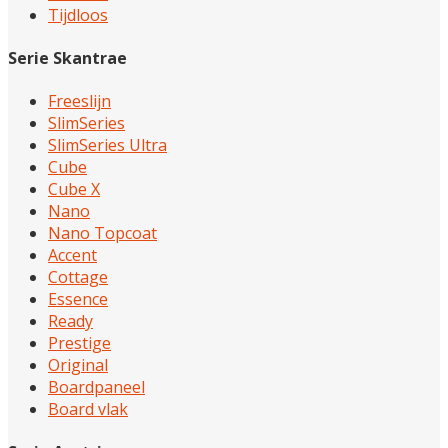
Tijdloos
Serie Skantrae
Freeslijn
SlimSeries
SlimSeries Ultra
Cube
Cube X
Nano
Nano Topcoat
Accent
Cottage
Essence
Ready
Prestige
Original
Boardpaneel
Board vlak