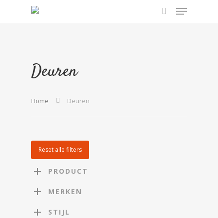
Hit enter to search or ESC to close
Deuren
Home
Deuren
Reset alle filters
PRODUCT
MERKEN
STIJL