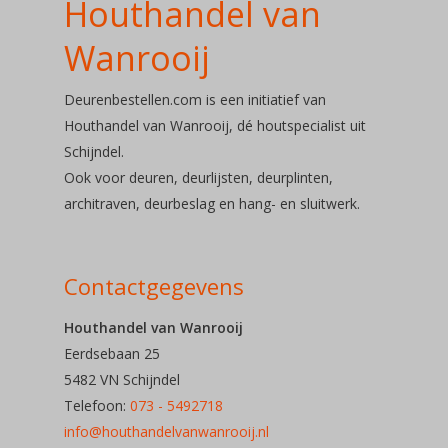
Houthandel van
Over ons
Wanrooij
Soorten deu
Deurenbestellen.com is een initiatief van
Houthandel van Wanrooij, dé houtspecialist uit
Deuren
Schijndel.
Ook voor deuren, deurlijsten, deurplinten,
Deurbeslag
architraven, deurbeslag en hang- en sluitwerk.
Telefoon: 073 – 54 92
Contactgegevens
E-mail:
Houthandel van Wanrooij
Eerdsebaan 25
info@houthandelvanwa
5482 VN Schijndel
Telefoon:
073 - 5492718
info@houthandelvanwanrooij.nl