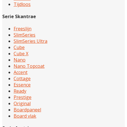
Tijdloos
Serie Skantrae
Freeslijn
SlimSeries
SlimSeries Ultra
Cube
Cube X
Nano
Nano Topcoat
Accent
Cottage
Essence
Ready
Prestige
Original
Boardpaneel
Board vlak