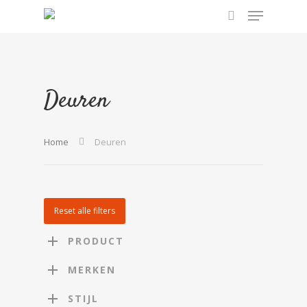
Hit enter to search or ESC to close
Deuren
Home
Deuren
Reset alle filters
PRODUCT
MERKEN
STIJL