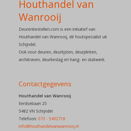
Houthandel van
Over ons
Wanrooij
Soorten deu
Deurenbestellen.com is een initiatief van
Houthandel van Wanrooij, dé houtspecialist uit
Deuren
Schijndel.
Ook voor deuren, deurlijsten, deurplinten,
Deurbeslag
architraven, deurbeslag en hang- en sluitwerk.
Telefoon: 073 – 54 92
Contactgegevens
E-mail:
Houthandel van Wanrooij
Eerdsebaan 25
info@houthandelvanwa
5482 VN Schijndel
Telefoon:
073 - 5492718
info@houthandelvanwanrooij.nl