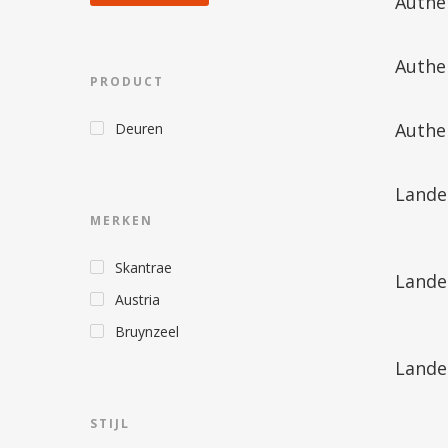
Authe
Authe
PRODUCT
Authe
Deuren
Landel
MERKEN
Hit enter to search or ESC to close
Skantrae
Landel
Austria
Bruynzeel
Landel
STIJL