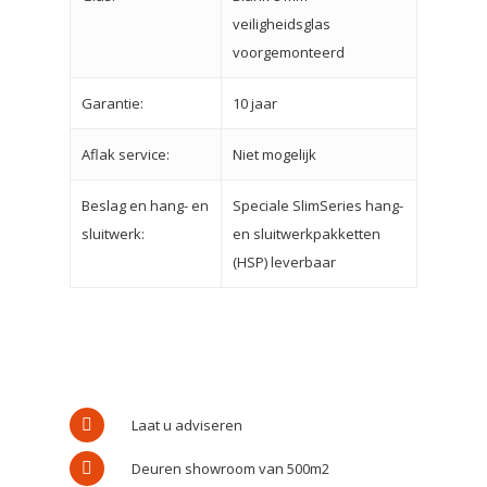
veiligheidsglas
voorgemonteerd
Garantie:
10 jaar
Aflak service:
Niet mogelijk
Beslag en hang- en
Speciale SlimSeries hang-
sluitwerk:
en sluitwerkpakketten
(HSP) leverbaar
Home
Over ons
Soorten deu
Laat u adviseren
Deuren showroom van 500m2