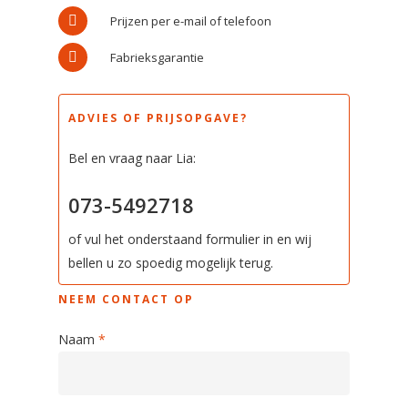
Deuren
Prijzen per e-mail of telefoon
Deurbeslag
Fabrieksgarantie
ADVIES OF PRIJSOPGAVE?
Telefoon: 073 – 54 92
Bel en vraag naar Lia:
E-mail:
073-5492718
info@houthandelvanwa
of vul het onderstaand formulier in en wij
bellen u zo spoedig mogelijk terug.
NEEM CONTACT OP
Naam
*