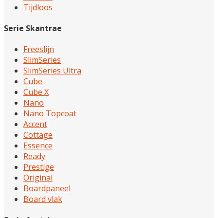
Tijdloos
Serie Skantrae
Freeslijn
SlimSeries
SlimSeries Ultra
Cube
Cube X
Nano
Nano Topcoat
Accent
Cottage
Essence
Ready
Prestige
Original
Boardpaneel
Board vlak