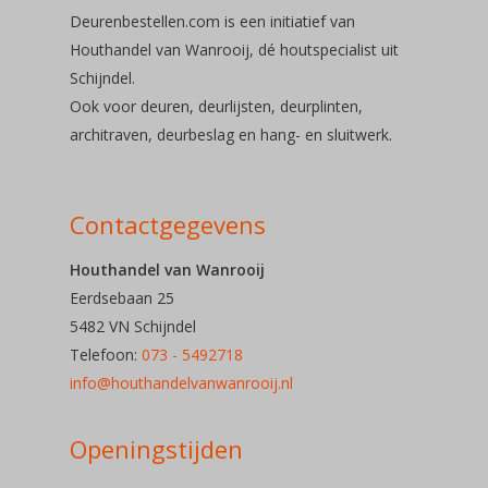
Deurenbestellen.com is een initiatief van
Soorten deu
Houthandel van Wanrooij, dé houtspecialist uit
Schijndel.
Ook voor deuren, deurlijsten, deurplinten,
Deuren
architraven, deurbeslag en hang- en sluitwerk.
Deurbeslag
Contactgegevens
Telefoon: 073 – 54 92
Houthandel van Wanrooij
Eerdsebaan 25
E-mail:
5482 VN Schijndel
Telefoon:
073 - 5492718
info@houthandelvanwa
info@houthandelvanwanrooij.nl
Openingstijden