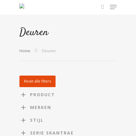
Deuren
Hit enter to search or ESC to close
Home
Deuren
Reset alle filters
PRODUCT
MERKEN
STIJL
SERIE SKANTRAE